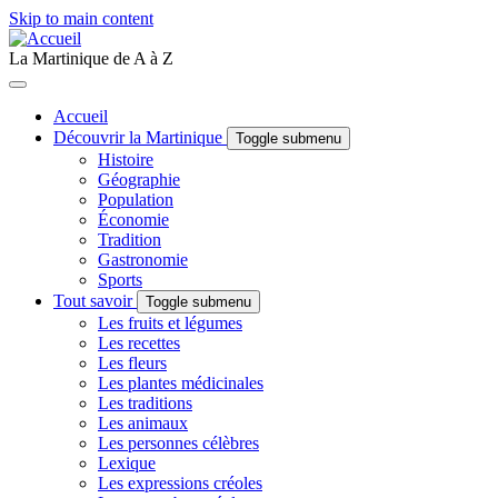
Skip to main content
La Martinique de A à Z
Accueil
Découvrir la Martinique
Toggle submenu
Histoire
Géographie
Population
Économie
Tradition
Gastronomie
Sports
Tout savoir
Toggle submenu
Les fruits et légumes
Les recettes
Les fleurs
Les plantes médicinales
Les traditions
Les animaux
Les personnes célèbres
Lexique
Les expressions créoles